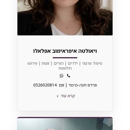
ויאולטה איפראימוב אפלאלו
טיפול פרטני | ילדים | הורים | זוגות | פירוש
חלומות
פרדס חנה-כרכור | זום 0526020814
קרא עוד