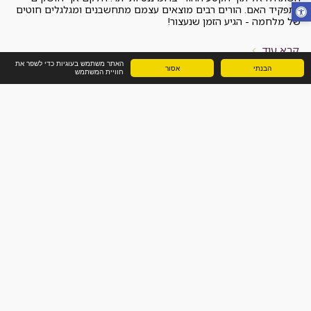
האתר משתמש בעוגיות כדי לשפר את
הבנתי
אסור
חוויית המשתמש
פרחי באך לתמיכה בתהליכי היריון ולידה
רחי באך הינן תמציות טבעיות המופקות מפרחים, אשר עוזרות מאוד
בטיפול במגוון בעיות. מכיוון שאלו תמציות טבעיות לגמרי, הן מאוד
מתאימות לשימוש בהריון, אבל בואו ראשית נתחבר מעט להיסטוריה:
ד"ר אדוארד באך הוא שהגה את הכנת התמציות, וסיפורו האישי מסמל
בעיני תהליך של הריון ולידה. ד"ר באך נולד באנגליה של ראשית המאה
שעברה. הוא היה רופא-אימונולוג והומיאופט. כשהיה בשנות השלושים
לחייו התגלתה בגופו מחלה קשה וחשוכת מרפא המוכרת לנו היום
כסרטן. הרופאים האריכו שקיצו קרב ושנותרו חודשים ספורים לחייו.
קרא עוד