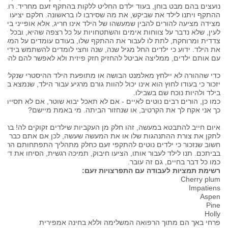
נועצים בהם מבט בוחן, בעוד ילדם החליט ללקות בהתקף זעם מחריד. רוב ה
ההתקף ויתנו לילד את שביקש, את מה שסירבו לו בראשונה. חלקם יציעו ממ
מצידה מציעה להורים להבין שמעשהו של הילד אינו חריג, אלא אופייני ביותר 
לעין, שלא נדבר על צווחות אימים והשתטחויות על כל רצפה שהיא, ובכל ז
צדדית ומרוחקת, לתת לו לעבור את ההתקף שלו, בעודם עומדים על המשמ
את הילד. ידוע כי ילדים החל מגיל שנה, שנה וחצי לומדים להשתמש בידיה
עם אותם ילדים, ממליצה אביטל להחזיק חזק פיזית ולא לאפשר להם להכות
כדי שההורה לא יילחץ מאלמנט הבושה או מתופעת הילד ההיסטרי שנקלע אל
יזכור כי בעודו לחוץ הוא אינו יכול להוות גורם מרגיע עבור הילד, שנמצא ב
בילד ולהיות נוכח שם בשבילו.
כמו כן, הורים רבים נוטים לאיים - אם לא תאכל יבוא שוטר, אם לא תסיים
כך אני אקח לך את הקרטיב, או שנחזור הביתה. מי באמת מיישם?
איום חייב להתבטא במעשה, זהו חלק מן העקביות שילדים זקוקים לה! ברגע
לתקן את צורת ההתנהגות שלו או את המעשה שעשה, לכן אם אתם כבר מאיי
חשוב שנזכור כי ילדים נוטים להתקפי זעם כחלק מתהליך התפתחותם הרגיל
בביתכם. תנו לילד לעבור אותו, הציעו חיבוק, תמיכה רגשית, הסיחו את דעתו 
כמו כל דבר בחיים, גם זה עובר.
רשימת תמציות לעבודה עם התפרצויות זעם:
Cherry plum
Impatiens
Aspen
Pine
Holly
פרחי באך הם מתוך הרפואה המשלימה וללא בחינה אמפירית