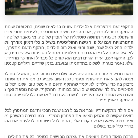
התקפי זעם מתפרצים אצל ילדים שונים בגילאים שונים, בתקופות שונות וע
ההתקף בוחר להתפרץ, אנו ההורים חשים מתוסכלים, לעיתים חסרי אונים, 
והשתוללות, מתוך תחושה טוטאלית של אובדן שליטה. מי מאבד שליטה יותר,
התפרצויות זעם על פי הגישה ההוליסטית בשילוב כלי דמיון מודרך ותמצ
ילדינו החל מגיל שנה, שנה וחצי ואצל רוב הילדים, התקף הזעם מתפרץ, כש
לא. גיל המרד על פי ההגדרות המילוניות מתחיל בסביבות גיל שנתיים, אך 
לכן. התקף זעם, יעידו הורים רבים הוא קודם כל מבהיל ואחר כך מחריד. ע
שלא נאמר בוגרת. לשלוט בתדהמתו ובזעמו, בזמן שידיים ורגליים קטנטנות נ
בואו נתחיל מנקודת ההנחה שהפעוט שלנו אינו מבוגר קטן, והוא לבטח לא ע
מנסה להביע את תחושותיו וכעסיו, לכן חשוב שנביע גם אנו את תחושתנו וכע
נדבוק בה כדי שילדינו לא ילמד שהתקף הזעם הוא נשק טוב, שאנו יכולים לש
הסיכויים שהילד ישתמש שוב ושוב בכוחות "ההתקף". שיטה נוספת ואף מו
זועם היא הסחת דעה מידיית - 'כשתירגע נדבר!' או שתוכלו להציע הבטחה, ת
ההתקף באופן מיידי".
אם הילד מתקשה דיו ועבר את גבול רבע שעת הבכי והזעם המתפרץ לכל עבר,
רואים שקשה לו ומכאן הציעו את הפתרון המידי – כמו בחירה במשחק משות
ואינו רוצה שייגעו או שיתקרבו אליו, הניחו לו לנפשו ותנו לו לעבור את ההתק
בדרך כלל עובר בשלום.
הרבה מאוד הורים מוצאים את עצמם מבוישים בסופר, בקופת החולים, ביצי