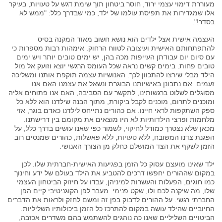
מעוררת דימוי עצמי ירוד, חוסר ביטחון תוך שימת דגש על טעויות, בעיקר
אלו שמגדירות את תפיסת עולמו של ילד, כמי שבדרך כלל: "ממש לא
בסדר!".
העצמה אישית אצל ילדים הוא נושא חשוב מאוד המקנה בסיס
להתפתחותם האישית ועיצובה לטווח הרחוק. אימהות רבות מספרות כי
עם סיום יום עבודתן העייפות מכה בהן, יש ימים טובים יותר ויש ימים
טובים פחות. בימים קשים נראה שכל העומס הרגשי יוצא וזועק אל מול
הילד מבלי שירצו להתכוון לכך. האנושיות עצמה תוקפת אותנו ומשליכה
זעמים. אם נתבונן באישיותנו הבוגרת ונשאל את עצמנו האם אנו
מסוגלים לשלוט ברגשותינו, לתקשר עם הסביבה, האם אנו פתוחים אליה
ומוכנים לתרום, מוכנים לקבל ביקורת, מתוך הבנה שילדנו הוא ללא כל
ספק השתקפות לראי חיינו. אם כהורים נתייחס לילדנו כאדם בוגר, אזי
מלחמות ופרצי הילדותיות לא היו מוצאים את מקומם בין דרישתנו.
מכאן שלא נצטרך כמודל לחיקוי, לשמור כפי שאנו עושים בדרך כלל, על
הפגנת צדנו המשובח, ללא טעויות, ללא פאשלות, כהורים שמנסים רוב
הזמן לשקף את הצד המושלם כחלק מן הצורך האנושי.
ילד שאינו מועצם עסוק כל הזמן בפגיעות האישית-חברתית שלו. לכן
במקום שההורים יחפשו דרכים להטביע את הילד בעולם של ידע וחינוך
כמו חוגים, הפעלות והעשרות למיניהן, עבדו על חיזוק הביטחון העצמי
שלו, מה שיקנה לכם ולו, שקט פנימי. מעבר לפן הקוגניטיבי קיים הפן
החברתי רגשי. על ההורים לדבוק בפן זה ומשם לחזק ולראות את הדברים
החיוביים שהילד עושה במקום להתרכז כל הזמן ביכולותיו השליליות.
הביטויים השליליים שאנו כה נוהגים להשתמש בהם משדרים אכזבה,