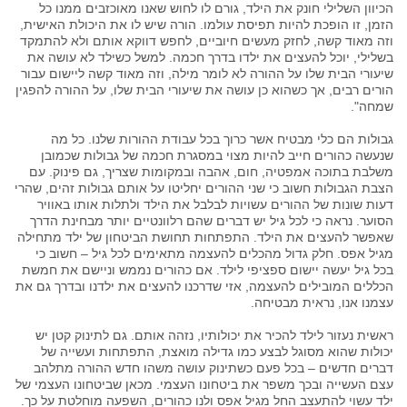
הכיוון השלילי חונק את הילד, גורם לו לחוש שאנו מאוכזבים ממנו כל
הזמן, זו הופכת להיות תפיסת עולמו. הורה שיש לו את היכולת האישית,
וזה מאוד קשה, לחזק מעשים חיוביים, לחפש דווקא אותם ולא להתמקד
בשלילי, יוכל להעצים את ילדו בדרך חכמה. למשל כשילד לא עושה את
שיעורי הבית שלו על ההורה לא לומר מילה, וזה מאוד קשה ליישום עבור
הורים רבים, אך כשהוא כן עושה את שיעורי הבית שלו, על ההורה להפגין
שמחה".
גבולות הם כלי מבטיח אשר כרוך בכל עבודת ההורות שלנו. כל מה
שנעשה כהורים חייב להיות מצוי במסגרת חכמה של גבולות שכמובן
משלבת בתוכה אמפטיה, חום, אהבה ובמקומות שצריך, גם פינוק. עם
הצבת הגבולות חשוב כי שני ההורים יחליטו על אותם גבולות זהים, שהרי
דעות שונות של ההורים עשויות לבלבל את הילד ולתלות אותו באוויר
הסוער. נראה כי לכל גיל יש דברים שהם רלוונטיים יותר מבחינת הדרך
שאפשר להעצים את הילד. התפתחות תחושת הביטחון של ילד מתחילה
מגיל אפס. חלק גדול מהכלים להעצמה מתאימים לכל גיל – חשוב כי
בכל גיל יעשה יישום ספציפי לילד. אם כהורים נממש וניישם את חמשת
הכללים המובילים להעצמה, אזי שדרכנו להעצים את ילדנו ובדרך גם את
עצמנו אנו, נראית מבטיחה.
ראשית נעזור לילד להכיר את יכולותיו, נזהה אותם. גם לתינוק קטן יש
יכולות שהוא מסוגל לבצע כמו גדילה מואצת, התפתחות ועשייה של
דברים חדשים – בכל פעם כשתינוק עושה משהו חדש ההורה מתלהב
עצם העשייה ובכך משפר את ביטחונו העצמי. מכאן שביטחונו העצמי של
ילד עשוי להתעצב החל מגיל אפס ולנו כהורים, השפעה מוחלטת על כך.