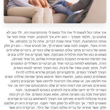
איך אתה יכול לעשות לי את זה? נמאס לי מההתנהגות הזו, ילד טוב לא
מתנהג כך, תלמד מאחיך – הוא יודע איך להתנהג, תמיד אתה חוזר על
אותה ההתנהגות, תמיד אתה שוכח דברים, אתה כל כך בלגניסט, אל
תהיה גועלי, תקשיב למה שאני אומרת לך, אל תכעיס אותי – הם רק חלק
מועט של ביטויים מתוך עולם המושגים שלנו כהורים, ביטויים שלעיתים
נשמעים כמו אלימות מילולית מובהקת, אשר מבקרים את ילדנו ובונים
את תפיסת האישיות המובנת והמציאותית שלהם. כל אחד מאיתנו,
הורה, משתמש לפחות בביטוי אחד מן הביטויים השליליים המוצגים
לעיל, מתוך מגוון עשיר של סיבות, כמו הצורך האישי לבטא כעסים,
הצורך לשחרר כעסים, פרפקציוניזם מובהק שדורש מילדנו להיות
מושלמים כמעט כמונו, תחושת חוסר מימוש מתוך שאיפה שילדנו יגשים
את חלומנו אנו, או שמא אלו זיכרונות ילדותנו אשר מבעבעים בתוכנו
ומוציאים מאיתנו את דמות ההורים שלנו והתנהגותם שהייתה אז, עוד
כשהיינו ילדים ידענו שלא נרצה להתנהג כמוהם לכשנתבגר, והנה
המציאות מכה בנו ומציגה אותנו, אמא ואבא כועסים. אלו הן רק כמה
סיבות שיכולות להוציא מאיתנו את הצורך להשתמש בביטויים שנראים
פשוטים למדי, אך הם ללא כל ספק חסרי תקנה. הביקורת היא רק אלמנט
חלקי אשר אחראי על בניית עולמו הערכי של הילד, הביקורת היא אשר