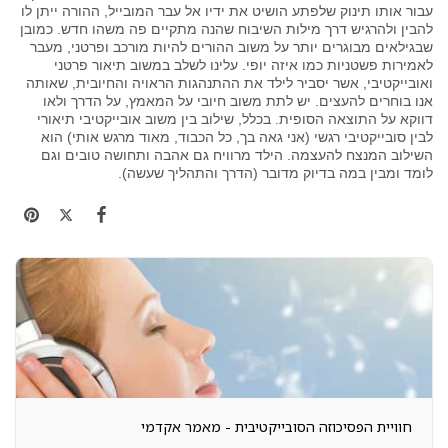
עבור אותו תינוק שלפתע הושיט את ידיו אל עבר המובייל, ההורה ייתן לו
להבין ולהרגיש דרך מילות השיבוח שהנה מתקיים פה משהו חדש. כמובן
שבגילאים מבוגרים יותר על משוב ההורים להיות מורכב ופרטני, מעבר
לאמירות פשטניות כמו איזה יופי. עלינו לשלב במשוב תיאור פרטני
ואובייקטיבי, אשר יסביר לילד את ההתנהגות הראויה והחיובית, שאותה
אנו בוחרים להעצים. יש לתת משוב חיובי על המאמץ, על הדרך ולאו
דווקא על התוצאה הסופית. בכלל, שילוב בין משוב אובייקטיבי תיאורי
לבין סובייקטיבי רגשי (אני גאה בך, כל הכבוד, מאוד מרגש אותי) הוא
השילוב המנצח להעצמה. הילד מרוויח גם אהבה ותחושה טובים וגם
לומד ומבין במה בדיוק מדובר (הדרך והתהליך שעשה).
חוויית הפסיכוזה הסובייקטיבית - מאמר אקדמי