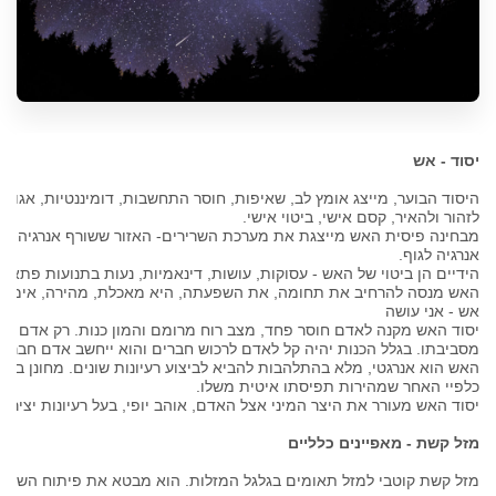
יסוד - אש
היסוד הבוער, מייצג אומץ לב, שאיפות, חוסר התחשבות, דומיננטיות, אגו, עש
לזהור ולהאיר, קסם אישי, ביטוי אישי
.
מבחינה פיסית האש מייצגת את מערכת השרירים- האזור ששורף אנרגיה ו
אנרגיה לגוף
.
הידיים הן ביטוי של האש - עסוקות, עושות, דינאמיות, נעות בתנועות פתאומ
האש מנסה להרחיב את תחומה, את השפעתה, היא מאכלת, מהירה, אימפו
אש - אני עושה
יסוד האש מקנה לאדם חוסר פחד, מצב רוח מרומם והמון כנות. רק אדם חסר
מסביבתו. בגלל הכנות יהיה קל לאדם לרכוש חברים והוא ייחשב אדם חברות
האש הוא אנרגטי, מלא בהתלהבות להביא לביצוע רעיונות שונים. מחונן בתכו
כלפיי האחר שמהירות תפיסתו איטית משלו
.
יסוד האש מעורר את היצר המיני אצל האדם, אוהב יופי, בעל רעיונות יצירתי
מזל קשת - מאפיינים כלליים
מזל קשת קוטבי למזל תאומים בגלגל המזלות. הוא מבטא את פיתוח השכל ו