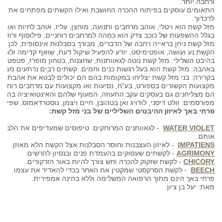
ורחבה יותר
.
התאומים עוסקים בפיתוח ההכרה החושבת ואילו הקשתים מפתחים את תת 
לדכדוך
.
מזל קשת הוא ויטלי, אוהב מרחבים ותנועה, מוחצן, עליז, אוהב לחיות ואוה
בגלל ההשפעות של כוכב צדק הוא כמהה למרחבים רוחניים, פילוסוף ורודף 
מזל קשת ניחן בראייה רחבה של הדברים, מבורך בסבלנות אינסופית, לכן הוא
הקשת נע ועושה, אופטימיסט, יודע להפעיל שיקול דעת, שואף קדימה ולא ד
בהיבט השלילי: מזל קשת נוטה לגאוותנות, שחצנות, בטחון מופרז, פטפטנות
באהבה: מזל קשת הוא בעל רגשות כנים וחמים. קשתים רבים נרתעים ממי
בקרירה: בני מזל קשת יצליחו במקומות בהם הם יכולים לבטא את אהבת ה
מקצועות הקשורים בספורט, בע"ח, נסיעות ואו מקצועות עם מרחבים רוחניי
הם מצליחנים גם בעסקים עקב התעוזה, המעוף שלהם והאינטואיציה בה בור
מפורסמים: וולט דיסני, לודויג ואן בטהובן, חיים ויצמן, נוסטרדאמוס, שפינוז
פרחי באך לאיזון ההיבטים השליליים של בני מזל קשת
:
WATER VIOLET
- לגאוותנים המרוחקים. טיפוסים שמעדיפים את הלבד מב
אותם
.
IMPATIENS
- לאיזון העצבנות וחוסר הסבלנות אצל הקשת הלא מאוזן
.
AGRIMONY
- לקשתים שעסוקים בהעמדת פנים ובנסיון להרשים
.
CHICORY
- לקשת שזקוק להכרה וחש צורך להיות באור הזרקורים
.
BEECH
- לקשת הסרקסטי שמקטין את האחר בכדי להאדיר את עצמו
.
פרחי באך הינם מתוך הרפואה המשלימה וללא בחינה אמפירית.
מאת: יעל בן ציון.